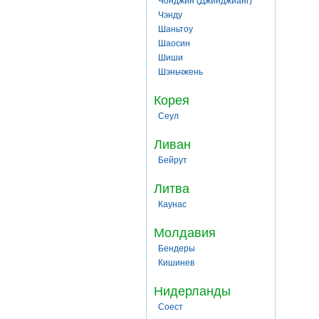
Чонджин (Джинджианг)
Чэнду
Шаньтоу
Шаосин
Шиши
Шэньчжень
Корея
Сеул
Ливан
Бейрут
Литва
Каунас
Молдавия
Бендеры
Кишинев
Нидерланды
Соест