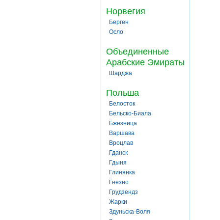
Норвегия
Берген
Осло
Объединенные
Арабские Эмираты
Шарджа
Польша
Белосток
Бельско-Биала
Бжезница
Варшава
Вроцлав
Гданск
Гдыня
Глинянка
Гнезно
Грудзендз
Жарки
Здуньска-Воля