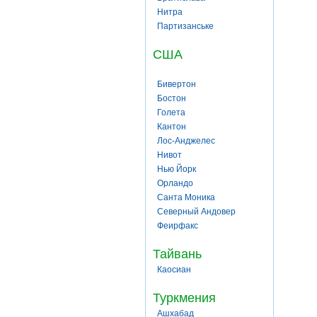
Нитра
Партизанське
США
Бивертон
Бостон
Голета
Кантон
Лос-Анджелес
Нивот
Нью Йорк
Орландо
Санта Моника
Северный Андовер
Феирфакс
Тайвань
Каосиан
Туркмения
Ашхабад