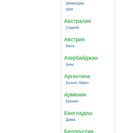
Шемордан
Шуя
Австралия
Сидней
Австрия
Вена
Азербайджан
Баку
Аргентина
Буэнос Айрес
Армения
Ереван
Бангладеш
Дакка
Белоруссия