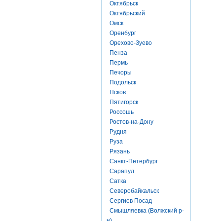
Октябрьск
Октябрьский
Омск
Оренбург
Орехово-Зуево
Пенза
Пермь
Печоры
Подольск
Псков
Пятигорск
Россошь
Ростов-на-Дону
Рудня
Руза
Рязань
Санкт-Петербург
Сарапул
Сатка
Северобайкальск
Сергиев Посад
Смышляевка (Волжский р-
н)