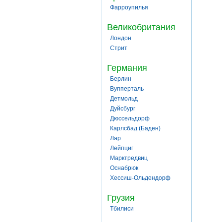
Фарроупилья
Великобритания
Лондон
Стрит
Германия
Берлин
Вупперталь
Детмольд
Дуйсбург
Дюссельдорф
Карлсбад (Баден)
Лар
Лейпциг
Марктредвиц
Оснабрюк
Хессиш-Ольдендорф
Грузия
Тбилиси