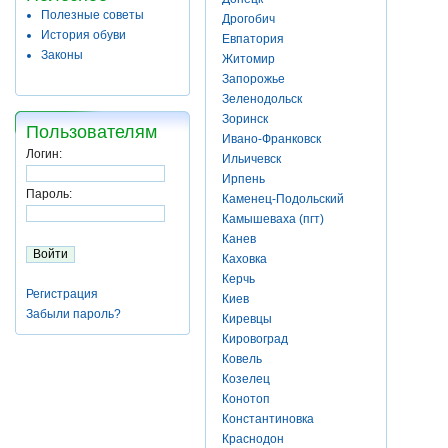
Полезные советы
Дрогобич
История обуви
Евпатория
Законы
Житомир
Запорожье
Зеленодольск
Зоринск
Пользователям
Ивано-Франковск
Логин:
Ильичевск
Ирпень
Пароль:
Каменец-Подольский
Камышеваха (пгт)
Канев
Каховка
Керчь
Регистрация
Киев
Забыли пароль?
Киревцы
Кировоград
Ковель
Козелец
Конотоп
Константиновка
Краснодон