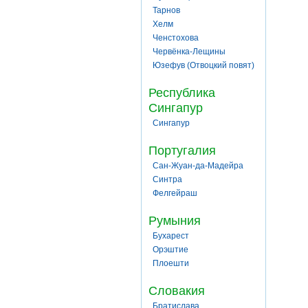
Тарнов
Хелм
Ченстохова
Червёнка-Лещины
Юзефув (Отвоцкий повят)
Республика
Сингапур
Сингапур
Португалия
Сан-Жуан-да-Мадейра
Синтра
Фелгейраш
Румыния
Бухарест
Орэштие
Плоешти
Словакия
Братислава