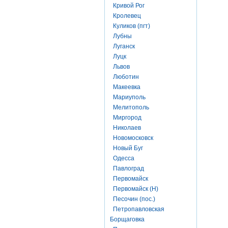
Кривой Рог
Кролевец
Куликов (пгт)
Лубны
Луганск
Луцк
Львов
Люботин
Макеевка
Мариуполь
Мелитополь
Миргород
Николаев
Новомосковск
Новый Буг
Одесса
Павлоград
Первомайск
Первомайск (Н)
Песочин (пос.)
Петропавловская
Борщаговка