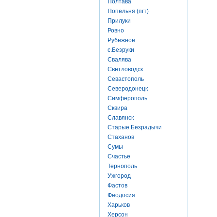
Полтава
Попельня (пгт)
Прилуки
Ровно
Рубежное
с.Безруки
Свалява
Светловодск
Севастополь
Северодонецк
Симферополь
Сквира
Славянск
Старые Безрадычи
Стаханов
Сумы
Счастье
Тернополь
Ужгород
Фастов
Феодосия
Харьков
Херсон