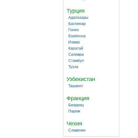
Турция
Адапазары
Баспинар
Гонен
Енибосна
Измир
Каратай
Силиври
Стамбул
Тузла
Узбекистан
Ташкент
Франция
Биарриц
Париж
Чехия
Славичин