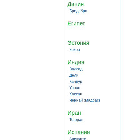
Дания
Бредебро
Египет
Эстония
Кехра
Индия
Валсад
Дели
Канпур
Уннао
Хассан
Ченнай (Мадрас)
Иран
Тегеран
Испания
Аликанте