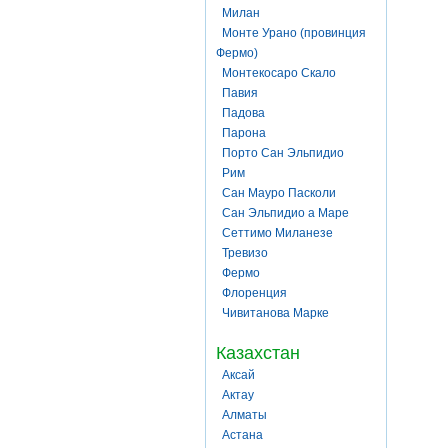
Милан
Монте Урано (провинция
Фермо)
Монтекосаро Скало
Павия
Падова
Парона
Порто Сан Эльпидио
Рим
Сан Мауро Пасколи
Сан Эльпидио а Маре
Сеттимо Миланезе
Тревизо
Фермо
Флоренция
Чивитанова Марке
Казахстан
Аксай
Актау
Алматы
Астана