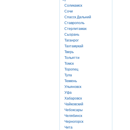
Соликамск
Сочи
Спасск Дальний
Ставрополь
Стерлитамак
Сызрань
Таганрог
Тахтамукай
Тверь
Тольятти
Томск
Торопец
Тула
Тюмень
Ульяновск
Уфа
Хабаровск
Чайковский
Чебоксары
Челябинск
Черногорск
Чита