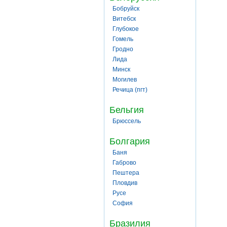
Бобруйск
Витебск
Глубокое
Гомель
Гродно
Лида
Минск
Могилев
Речица (пгт)
Бельгия
Брюссель
Болгария
Баня
Габрово
Пештера
Пловдив
Русе
София
Бразилия