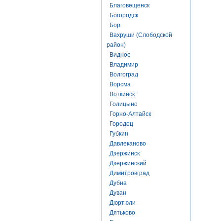
Благовещенск
Богородск
Бор
Вахруши (Слободской
район)
Видное
Владимир
Волгоград
Ворсма
Воткинск
Голицыно
Горно-Алтайск
Городец
Губкин
Давлеканово
Дзержинск
Дзержинский
Димитровград
Дубна
Дуван
Дюртюли
Дятьково