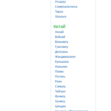
Атырау
Семипалатинск
Тараз
Уральск
Китай
Анхай
Вэйхай
Вэньчжоу
Гуанчжоу
Донгуань
Жанджиаганге
Куньшань
Наньнин
Пекин
Путянь
Руян
Сямэнь
Тайчунг
Фучжоу
Хучжоу
Циндао