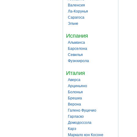
Валенсия
Ла-Корунья
Сарагоса
Эльче
Испания
Альманса
Барселона
Севилья
Фуэнхирола
Италия
Аверса
Арциньяно
Болонья
Брешиа
Верона
Галено Фуцечио
Гарласко
Домодоссола
Карэ
Маркало кон Косоне