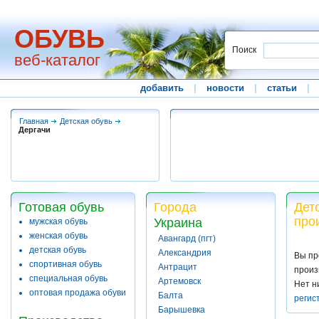
ОБУВЬ
Поиск
веб-каталог
добавить
|
новости
|
статьи
|
Главная
Детская обувь
Дергачи
Готовая обувь
Города
Дет
про
Украина
мужская обувь
женская обувь
Авангард (пгт)
детская обувь
Александрия
Вы пр
спортивная обувь
Антрацит
произ
специальная обувь
Артемовск
Нет н
оптовая продажа обуви
Балта
регис
Барышевка