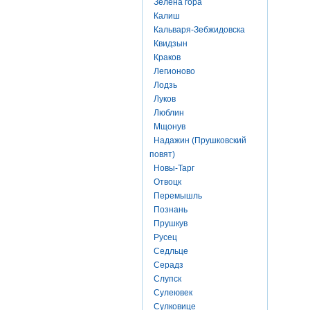
Зелена гора
Калиш
Кальваря-Зебжидовска
Квидзын
Краков
Легионово
Лодзь
Луков
Люблин
Мщонув
Надажин (Прушковский
повят)
Новы-Тарг
Отвоцк
Перемышль
Познань
Прушкув
Русец
Седльце
Серадз
Слупск
Сулеювек
Сулковице