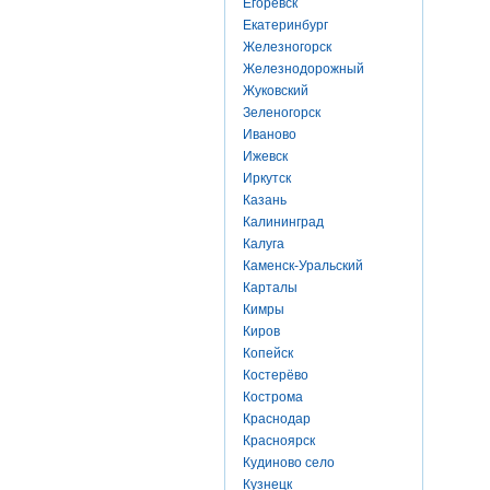
Егоревск
Екатеринбург
Железногорск
Железнодорожный
Жуковский
Зеленогорск
Иваново
Ижевск
Иркутск
Казань
Калининград
Калуга
Каменск-Уральский
Карталы
Кимры
Киров
Копейск
Костерёво
Кострома
Краснодар
Красноярск
Кудиново село
Кузнецк