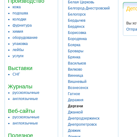
Производство
Белая Церковь
кожа
Дет
Белгород-Днестровский
подошва
Белогорск
колодки
Бердычев
Вы хо
фурнитура
Бердянск
Отпра
химия
Борисовка
оборудование
Бородянка
упаковка
Боярка
лейбы
Бровары
услуги
Брянка
Васильков
Выставки
Вилково
СНГ
Винница
Вишневый
Журналы
Вознесенск
русскоязычные
Гатное
англоязычные
Деражня
Дергачи
Веб-сайты
Джанкой
русскоязычные
Днепродзержинск
англоязычные
Днепропетровск
Довжик
Полезное
Донецк