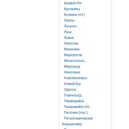
Кривой Рог
Кролевец
Куликов (пгт)
Лубны
Луганск
Луцк
Львов
Люботин
Макеевка
Мариуполь
Мелитополь
Миргород
Николаев
Новомосковск
Новый Буг
Одесса
Павлоград
Первомайск
Первомайск (Н)
Песочин (пос.)
Петропавловская
Борщаговка