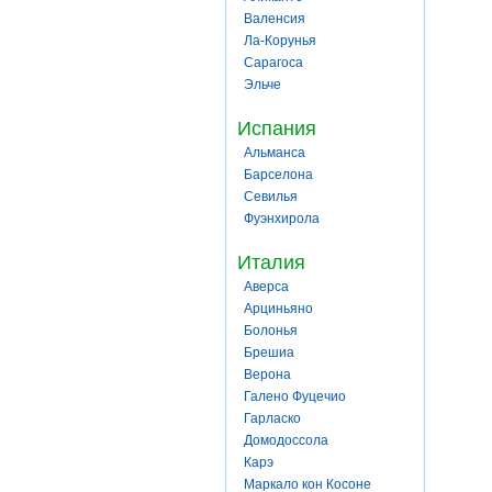
Валенсия
Ла-Корунья
Сарагоса
Эльче
Испания
Альманса
Барселона
Севилья
Фуэнхирола
Италия
Аверса
Арциньяно
Болонья
Брешиа
Верона
Галено Фуцечио
Гарласко
Домодоссола
Карэ
Маркало кон Косоне