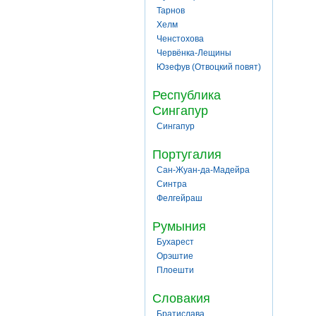
Тарнов
Хелм
Ченстохова
Червёнка-Лещины
Юзефув (Отвоцкий повят)
Республика
Сингапур
Сингапур
Португалия
Сан-Жуан-да-Мадейра
Синтра
Фелгейраш
Румыния
Бухарест
Орэштие
Плоешти
Словакия
Братислава