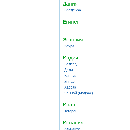
Дания
Бредебро
Египет
Эстония
Кехра
Индия
Валсад
Дели
Канпур
Уннао
Хассан
Ченнай (Мадрас)
Иран
Тегеран
Испания
Аликанте