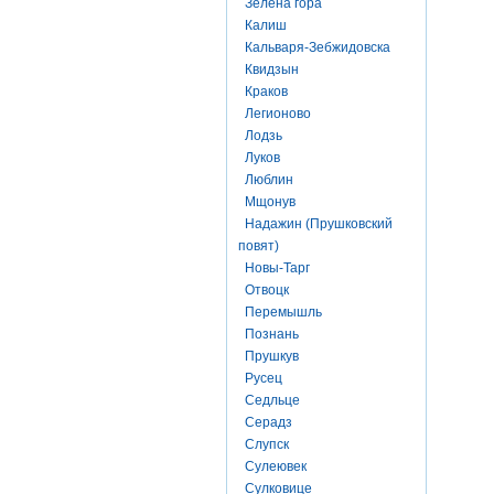
Зелена гора
Калиш
Кальваря-Зебжидовска
Квидзын
Краков
Легионово
Лодзь
Луков
Люблин
Мщонув
Надажин (Прушковский
повят)
Новы-Тарг
Отвоцк
Перемышль
Познань
Прушкув
Русец
Седльце
Серадз
Слупск
Сулеювек
Сулковице