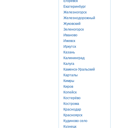
Егоревск
Екатеринбург
Железногорск
Железнодорожный
Жуковский
Зеленогорск
Иваново
Ижевск
Иркутск
Казань
Калининград
Калуга
Каменск-Уральский
Карталы
Кимры
Киров
Копейск
Костерёво
Кострома
Краснодар
Красноярск
Кудиново село
Кузнецк