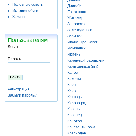
Полезные советы
Дрогобич
История обуви
Евпатория
Законы
Житомир
Запорожье
Зеленодольск
Зоринск
Пользователям
Ивано-Франковск
Логин:
Ильичевск
Ирпень
Пароль:
Каменец-Подольский
Камышеваха (пгт)
Канев
Каховка
Керчь
Регистрация
Киев
Забыли пароль?
Киревцы
Кировоград
Ковель
Козелец
Конотоп
Константиновка
Краснодон