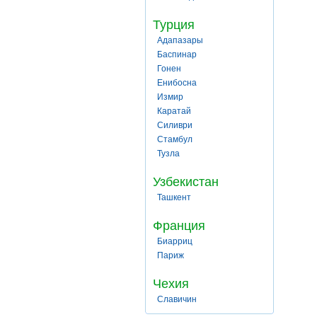
Турция
Адапазары
Баспинар
Гонен
Енибосна
Измир
Каратай
Силиври
Стамбул
Тузла
Узбекистан
Ташкент
Франция
Биарриц
Париж
Чехия
Славичин