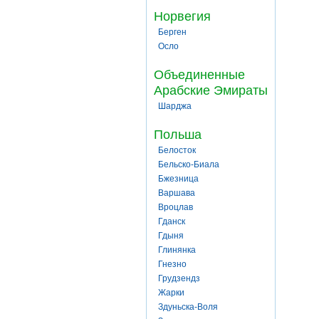
Норвегия
Берген
Осло
Объединенные
Арабские Эмираты
Шарджа
Польша
Белосток
Бельско-Биала
Бжезница
Варшава
Вроцлав
Гданск
Гдыня
Глинянка
Гнезно
Грудзендз
Жарки
Здуньска-Воля