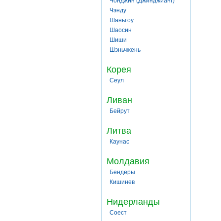
Чонджин (Джинджианг)
Чэнду
Шаньтоу
Шаосин
Шиши
Шэньчжень
Корея
Сеул
Ливан
Бейрут
Литва
Каунас
Молдавия
Бендеры
Кишинев
Нидерланды
Соест