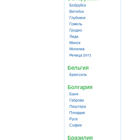
Бобруйск
Витебск
Глубокое
Гомель
Гродно
Лида
Минск
Могилев
Речица (пгт)
Бельгия
Брюссель
Болгария
Баня
Габрово
Пештера
Пловдив
Русе
София
Бразилия