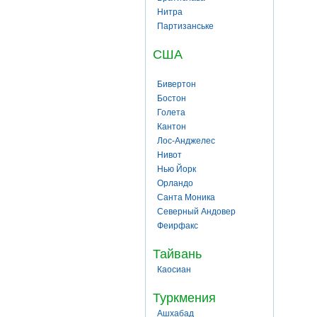
Нитра
Партизанське
США
Бивертон
Бостон
Голета
Кантон
Лос-Анджелес
Нивот
Нью Йорк
Орландо
Санта Моника
Северный Андовер
Феирфакс
Тайвань
Каосиан
Туркмения
Ашхабад