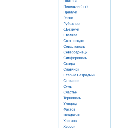
Полтава
Попельня (пгт)
Прилуки
Ровно
Рубежное
с.Безруки
Свалява
Светловодск
Севастополь
Северодонецк
Симферополь
Сквира
Славянск
Старые Безрадычи
Стаханов
Сумы
Счастье
Тернополь
Ужгород
Фастов
Феодосия
Харьков
Херсон