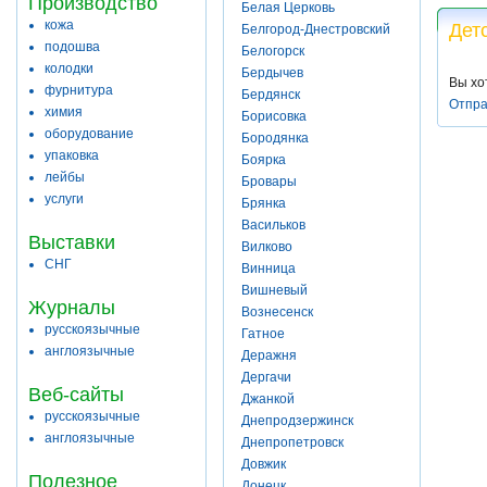
Производство
Белая Церковь
кожа
Дет
Белгород-Днестровский
подошва
Белогорск
колодки
Бердычев
Вы хо
фурнитура
Бердянск
Отпра
химия
Борисовка
оборудование
Бородянка
упаковка
Боярка
лейбы
Бровары
услуги
Брянка
Васильков
Выставки
Вилково
СНГ
Винница
Вишневый
Журналы
Вознесенск
русскоязычные
Гатное
англоязычные
Деражня
Дергачи
Веб-сайты
Джанкой
русскоязычные
Днепродзержинск
англоязычные
Днепропетровск
Довжик
Полезное
Донецк