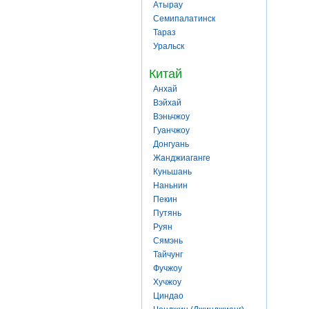
Атырау
Семипалатинск
Тараз
Уральск
Китай
Анхай
Вэйхай
Вэньчжоу
Гуанчжоу
Донгуань
Жанджиаганге
Куньшань
Наньнин
Пекин
Путянь
Руян
Сямэнь
Тайчунг
Фучжоу
Хучжоу
Циндао