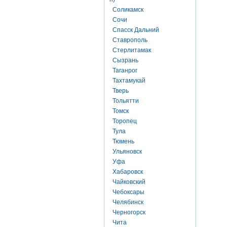
Соликамск
Сочи
Спасск Дальний
Ставрополь
Стерлитамак
Сызрань
Таганрог
Тахтамукай
Тверь
Тольятти
Томск
Торопец
Тула
Тюмень
Ульяновск
Уфа
Хабаровск
Чайковский
Чебоксары
Челябинск
Черногорск
Чита