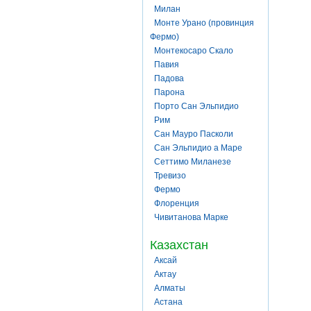
Милан
Монте Урано (провинция
Фермо)
Монтекосаро Скало
Павия
Падова
Парона
Порто Сан Эльпидио
Рим
Сан Мауро Пасколи
Сан Эльпидио а Маре
Сеттимо Миланезе
Тревизо
Фермо
Флоренция
Чивитанова Марке
Казахстан
Аксай
Актау
Алматы
Астана