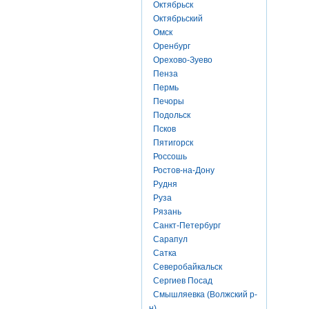
Октябрьск
Октябрьский
Омск
Оренбург
Орехово-Зуево
Пенза
Пермь
Печоры
Подольск
Псков
Пятигорск
Россошь
Ростов-на-Дону
Рудня
Руза
Рязань
Санкт-Петербург
Сарапул
Сатка
Северобайкальск
Сергиев Посад
Смышляевка (Волжский р-
н)