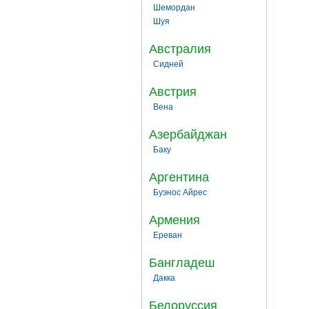
Шемордан
Шуя
Австралия
Сидней
Австрия
Вена
Азербайджан
Баку
Аргентина
Буэнос Айрес
Армения
Ереван
Бангладеш
Дакка
Белоруссия