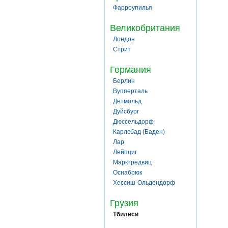
Фарроупилья
Великобритания
Лондон
Стрит
Германия
Берлин
Вупперталь
Детмольд
Дуйсбург
Дюссельдорф
Карлсбад (Баден)
Лар
Лейпциг
Марктредвиц
Оснабрюк
Хессиш-Ольдендорф
Грузия
Тбилиси