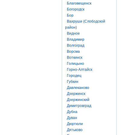
Благовещенск
Богородск
Бор
Вахруши (Слободской
район)
Видное
Владимир
Волгоград
Ворсма
Воткинск
Голицыно
Горно-Алтайск
Городец
Губкин
Давлеканово
Дзержинск
Дзержинский
Димитровград
Дубна
Дуван
Дюртюли
Дятьково