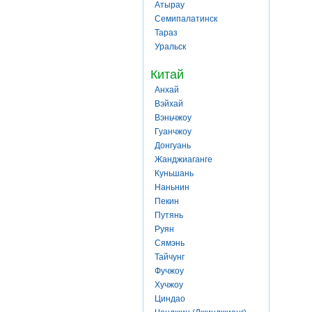
Атырау
Семипалатинск
Тараз
Уральск
Китай
Анхай
Вэйхай
Вэньчжоу
Гуанчжоу
Донгуань
Жанджиаганге
Куньшань
Наньнин
Пекин
Путянь
Руян
Сямэнь
Тайчунг
Фучжоу
Хучжоу
Циндао