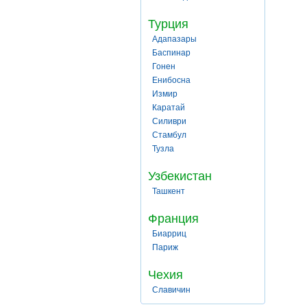
Турция
Адапазары
Баспинар
Гонен
Енибосна
Измир
Каратай
Силиври
Стамбул
Тузла
Узбекистан
Ташкент
Франция
Биарриц
Париж
Чехия
Славичин