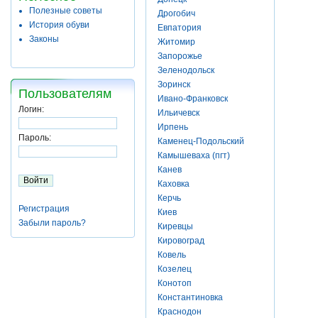
Полезные советы
Дрогобич
История обуви
Евпатория
Законы
Житомир
Запорожье
Зеленодольск
Зоринск
Пользователям
Ивано-Франковск
Логин:
Ильичевск
Ирпень
Пароль:
Каменец-Подольский
Камышеваха (пгт)
Канев
Каховка
Керчь
Регистрация
Киев
Забыли пароль?
Киревцы
Кировоград
Ковель
Козелец
Конотоп
Константиновка
Краснодон