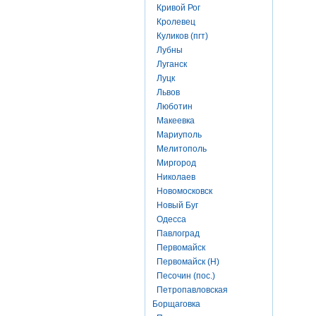
Кривой Рог
Кролевец
Куликов (пгт)
Лубны
Луганск
Луцк
Львов
Люботин
Макеевка
Мариуполь
Мелитополь
Миргород
Николаев
Новомосковск
Новый Буг
Одесса
Павлоград
Первомайск
Первомайск (Н)
Песочин (пос.)
Петропавловская
Борщаговка