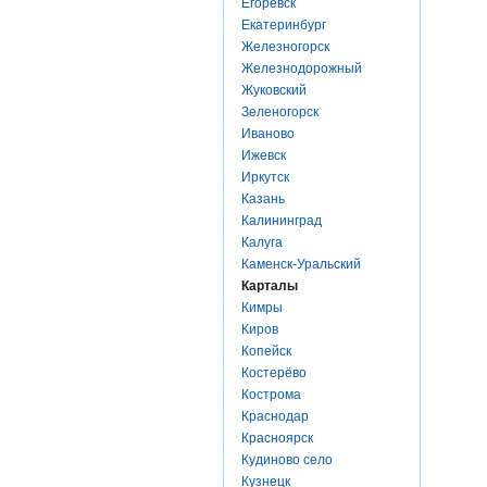
Егоревск
Екатеринбург
Железногорск
Железнодорожный
Жуковский
Зеленогорск
Иваново
Ижевск
Иркутск
Казань
Калининград
Калуга
Каменск-Уральский
Карталы
Кимры
Киров
Копейск
Костерёво
Кострома
Краснодар
Красноярск
Кудиново село
Кузнецк