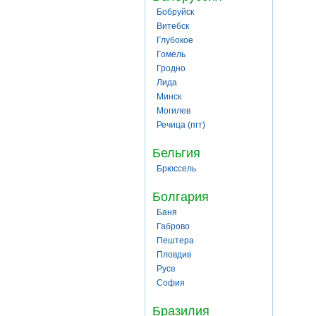
Бобруйск
Витебск
Глубокое
Гомель
Гродно
Лида
Минск
Могилев
Речица (пгт)
Бельгия
Брюссель
Болгария
Баня
Габрово
Пештера
Пловдив
Русе
София
Бразилия