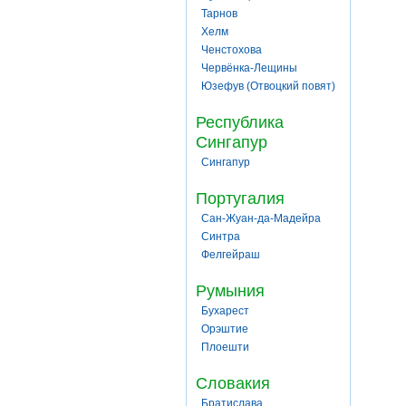
Тарнов
Хелм
Ченстохова
Червёнка-Лещины
Юзефув (Отвоцкий повят)
Республика
Сингапур
Сингапур
Португалия
Сан-Жуан-да-Мадейра
Синтра
Фелгейраш
Румыния
Бухарест
Орэштие
Плоешти
Словакия
Братислава