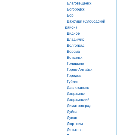
Благовещенск
Богородск
Бор
Вахруши (Слободской
район)
Видное
Владимир
Волгоград
Ворсма
Воткинск
Голицыно
Горно-Алтайск
Городец
Губкин
Давлеканово
Дзержинск
Дзержинский
Димитровград
Дубна
Дуван
Дюртюли
Дятьково