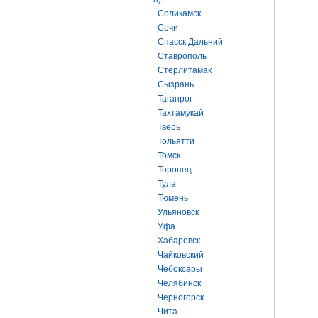
Соликамск
Сочи
Спасск Дальний
Ставрополь
Стерлитамак
Сызрань
Таганрог
Тахтамукай
Тверь
Тольятти
Томск
Торопец
Тула
Тюмень
Ульяновск
Уфа
Хабаровск
Чайковский
Чебоксары
Челябинск
Черногорск
Чита