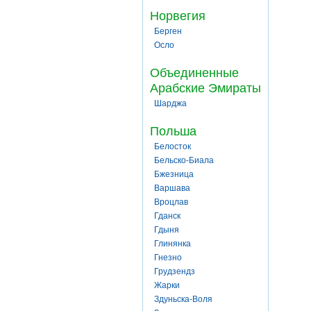
Норвегия
Берген
Осло
Объединенные
Арабские Эмираты
Шарджа
Польша
Белосток
Бельско-Биала
Бжезница
Варшава
Вроцлав
Гданск
Гдыня
Глинянка
Гнезно
Грудзендз
Жарки
Здуньска-Воля