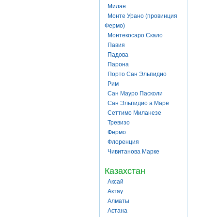
Милан
Монте Урано (провинция
Фермо)
Монтекосаро Скало
Павия
Падова
Парона
Порто Сан Эльпидио
Рим
Сан Мауро Пасколи
Сан Эльпидио а Маре
Сеттимо Миланезе
Тревизо
Фермо
Флоренция
Чивитанова Марке
Казахстан
Аксай
Актау
Алматы
Астана