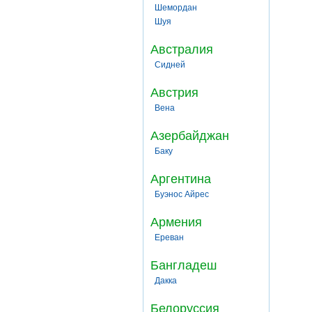
Шемордан
Шуя
Австралия
Сидней
Австрия
Вена
Азербайджан
Баку
Аргентина
Буэнос Айрес
Армения
Ереван
Бангладеш
Дакка
Белоруссия