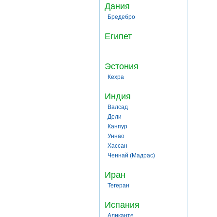
Дания
Бредебро
Египет
Эстония
Кехра
Индия
Валсад
Дели
Канпур
Уннао
Хассан
Ченнай (Мадрас)
Иран
Тегеран
Испания
Аликанте