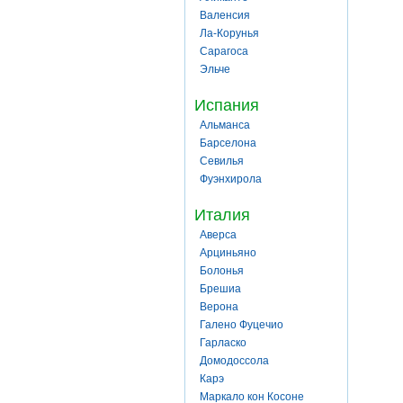
Валенсия
Ла-Корунья
Сарагоса
Эльче
Испания
Альманса
Барселона
Севилья
Фуэнхирола
Италия
Аверса
Арциньяно
Болонья
Брешиа
Верона
Галено Фуцечио
Гарласко
Домодоссола
Карэ
Маркало кон Косоне