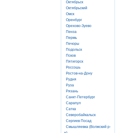
Октябрьск
Октябрьский
Омск
Оренбург
Орехово-Зуево
Пенза
Пермь
Печоры
Подольск
Псков
Пятигорск
Россошь
Ростов-на-Дону
Рудня
Руза
Рязань
Санкт-Петербург
Сарапул
Сатка
Северобайкальск
Сергиев Посад
Смышляевка (Волжский р-
н)