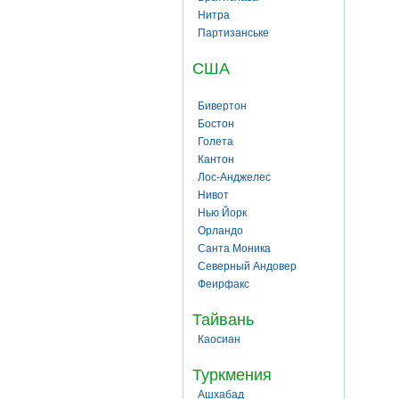
Нитра
Партизанське
США
Бивертон
Бостон
Голета
Кантон
Лос-Анджелес
Нивот
Нью Йорк
Орландо
Санта Моника
Северный Андовер
Феирфакс
Тайвань
Каосиан
Туркмения
Ашхабад