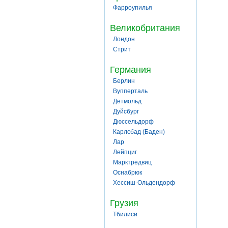
Фарроупилья
Великобритания
Лондон
Стрит
Германия
Берлин
Вупперталь
Детмольд
Дуйсбург
Дюссельдорф
Карлсбад (Баден)
Лар
Лейпциг
Марктредвиц
Оснабрюк
Хессиш-Ольдендорф
Грузия
Тбилиси