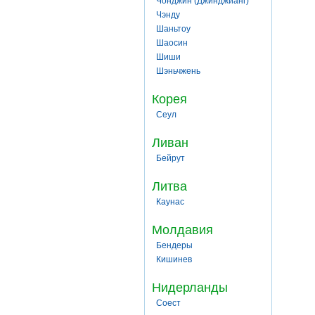
Чонджин (Джинджианг)
Чэнду
Шаньтоу
Шаосин
Шиши
Шэньчжень
Корея
Сеул
Ливан
Бейрут
Литва
Каунас
Молдавия
Бендеры
Кишинев
Нидерланды
Соест