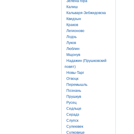
Зелена гора
Калиш
Кальваря-Зебжидовска
Квидзын
Краков
Легионово
Лодзь
Луков
Люблин
Мщонув
Надажин (Прушковский
повят)
Новы-Тарг
Отвоцк
Перемышль
Познань
Прушкув
Русец
Седльце
Серадз
Слупск
Сулеювек
Сулковице