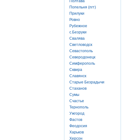
Полтава
Попельня (пгт)
Прилуки
Ровно
Рубежное
с.Безруки
Свалява
Светловодск
Севастополь
Северодонецк
Симферополь
Сквира
Славянск
Старые Безрадычи
Стаханов
Сумы
Счастье
Тернополь
Ужгород
Фастов
Феодосия
Харьков
Херсон