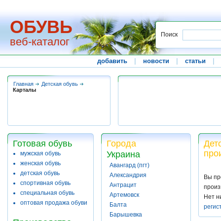
ОБУВЬ
Поиск
веб-каталог
добавить
|
новости
|
статьи
|
Главная
Детская обувь
Карталы
Готовая обувь
Города
Дет
про
Украина
мужская обувь
женская обувь
Авангард (пгт)
детская обувь
Александрия
Вы пр
спортивная обувь
Антрацит
произ
специальная обувь
Артемовск
Нет н
оптовая продажа обуви
Балта
регис
Барышевка