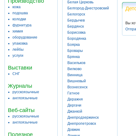
Производство
Белая Церковь
кожа
Дет
Белгород-Днестровский
подошва
Белогорск
колодки
Бердычев
Вы хо
фурнитура
Бердянск
Отпра
химия
Борисовка
оборудование
Бородянка
упаковка
Боярка
лейбы
Бровары
услуги
Брянка
Васильков
Выставки
Вилково
СНГ
Винница
Вишневый
Журналы
Вознесенск
русскоязычные
Гатное
англоязычные
Деражня
Дергачи
Веб-сайты
Джанкой
русскоязычные
Днепродзержинск
англоязычные
Днепропетровск
Довжик
Полезное
Донецк