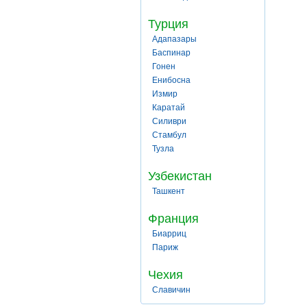
Турция
Адапазары
Баспинар
Гонен
Енибосна
Измир
Каратай
Силиври
Стамбул
Тузла
Узбекистан
Ташкент
Франция
Биарриц
Париж
Чехия
Славичин