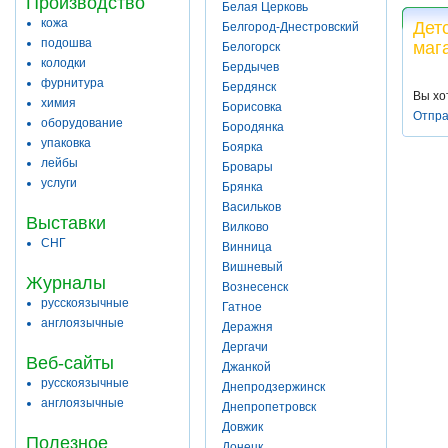
Производство
Белая Церковь
кожа
Дет
Белгород-Днестровский
подошва
маг
Белогорск
колодки
Бердычев
фурнитура
Бердянск
Вы хо
химия
Борисовка
Отпра
оборудование
Бородянка
упаковка
Боярка
лейбы
Бровары
услуги
Брянка
Васильков
Выставки
Вилково
СНГ
Винница
Вишневый
Журналы
Вознесенск
русскоязычные
Гатное
англоязычные
Деражня
Дергачи
Веб-сайты
Джанкой
русскоязычные
Днепродзержинск
англоязычные
Днепропетровск
Довжик
Полезное
Донецк