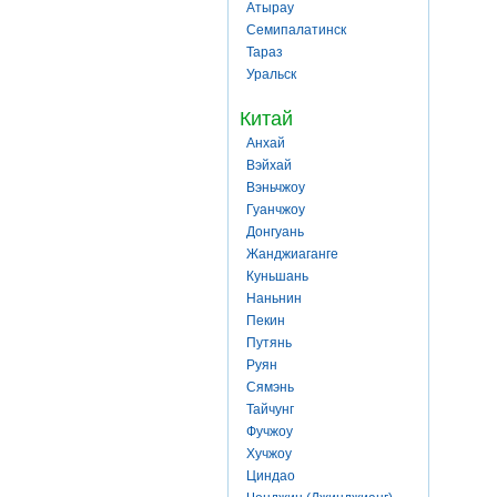
Атырау
Семипалатинск
Тараз
Уральск
Китай
Анхай
Вэйхай
Вэньчжоу
Гуанчжоу
Донгуань
Жанджиаганге
Куньшань
Наньнин
Пекин
Путянь
Руян
Сямэнь
Тайчунг
Фучжоу
Хучжоу
Циндао