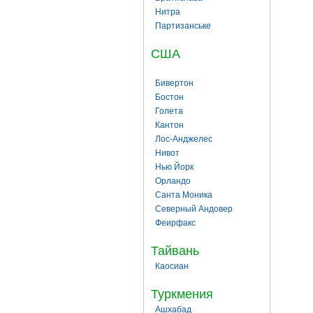
Нитра
Партизанське
США
Бивертон
Бостон
Голета
Кантон
Лос-Анджелес
Нивот
Нью Йорк
Орландо
Санта Моника
Северный Андовер
Феирфакс
Тайвань
Каосиан
Туркмения
Ашхабад