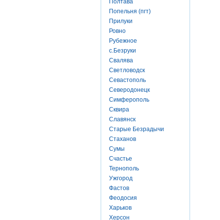
Полтава
Попельня (пгт)
Прилуки
Ровно
Рубежное
с.Безруки
Свалява
Светловодск
Севастополь
Северодонецк
Симферополь
Сквира
Славянск
Старые Безрадычи
Стаханов
Сумы
Счастье
Тернополь
Ужгород
Фастов
Феодосия
Харьков
Херсон