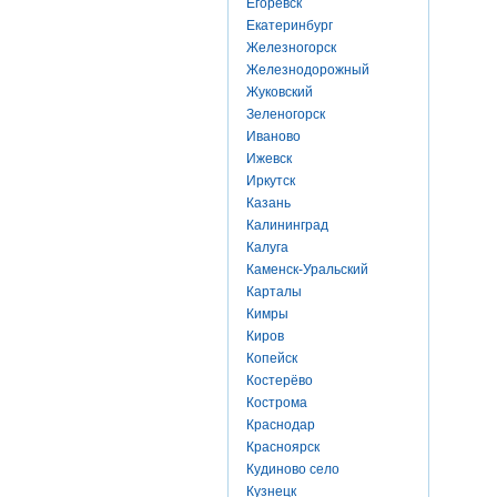
Егоревск
Екатеринбург
Железногорск
Железнодорожный
Жуковский
Зеленогорск
Иваново
Ижевск
Иркутск
Казань
Калининград
Калуга
Каменск-Уральский
Карталы
Кимры
Киров
Копейск
Костерёво
Кострома
Краснодар
Красноярск
Кудиново село
Кузнецк