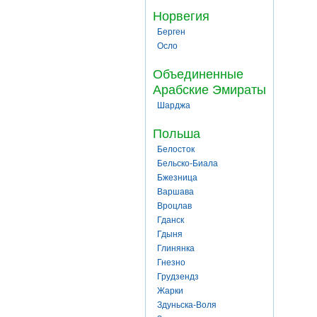
Норвегия
Берген
Осло
Объединенные
Арабские Эмираты
Шарджа
Польша
Белосток
Бельско-Биала
Бжезница
Варшава
Вроцлав
Гданск
Гдыня
Глинянка
Гнезно
Грудзендз
Жарки
Здуньска-Воля