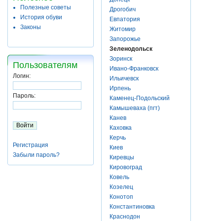
Полезные советы
Дрогобич
История обуви
Евпатория
Законы
Житомир
Запорожье
Зеленодольск
Зоринск
Пользователям
Ивано-Франковск
Логин:
Ильичевск
Ирпень
Пароль:
Каменец-Подольский
Камышеваха (пгт)
Канев
Каховка
Керчь
Регистрация
Киев
Забыли пароль?
Киревцы
Кировоград
Ковель
Козелец
Конотоп
Константиновка
Краснодон