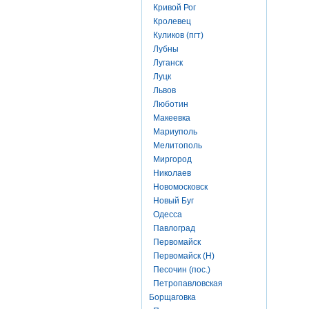
Кривой Рог
Кролевец
Куликов (пгт)
Лубны
Луганск
Луцк
Львов
Люботин
Макеевка
Мариуполь
Мелитополь
Миргород
Николаев
Новомосковск
Новый Буг
Одесса
Павлоград
Первомайск
Первомайск (Н)
Песочин (пос.)
Петропавловская
Борщаговка