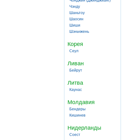
Чонджин (Джинджианг)
Чэнду
Шаньтоу
Шаосин
Шиши
Шэньчжень
Корея
Сеул
Ливан
Бейрут
Литва
Каунас
Молдавия
Бендеры
Кишинев
Нидерланды
Соест