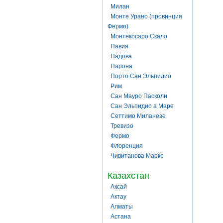
Милан
Монте Урано (провинция
Фермо)
Монтекосаро Скало
Павия
Падова
Парона
Порто Сан Эльпидио
Рим
Сан Мауро Пасколи
Сан Эльпидио а Маре
Сеттимо Миланезе
Тревизо
Фермо
Флоренция
Чивитанова Марке
Казахстан
Аксай
Актау
Алматы
Астана