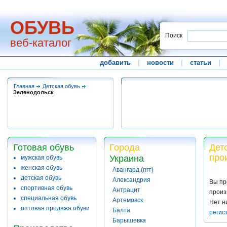
ОБУВЬ
Поиск
веб-каталог
добавить
|
новости
|
статьи
|
Главная
Детская обувь
Зеленодольск
Готовая обувь
Города
Дет
про
Украина
мужская обувь
женская обувь
Авангард (пгт)
детская обувь
Александрия
Вы пр
спортивная обувь
Антрацит
произ
специальная обувь
Артемовск
Нет н
оптовая продажа обуви
Балта
регис
Барышевка