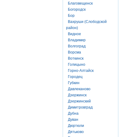
Благовещенск
Богородск
Бор
Вахруши (Слободской
район)
Видное
Владимир
Волгоград
Ворсма
Воткинск
Голицыно
Горно-Алтайск
Городец
Губкин
Давлеканово
Дзержинск
Дзержинский
Димитровград
Дубна
Дуван
Дюртюли
Дятьково