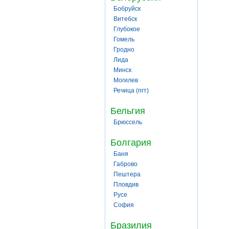
Бобруйск
Витебск
Глубокое
Гомель
Гродно
Лида
Минск
Могилев
Речица (пгт)
Бельгия
Брюссель
Болгария
Баня
Габрово
Пештера
Пловдив
Русе
София
Бразилия