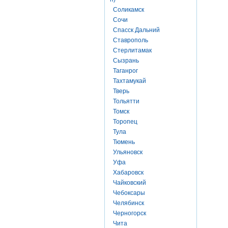
Соликамск
Сочи
Спасск Дальний
Ставрополь
Стерлитамак
Сызрань
Таганрог
Тахтамукай
Тверь
Тольятти
Томск
Торопец
Тула
Тюмень
Ульяновск
Уфа
Хабаровск
Чайковский
Чебоксары
Челябинск
Черногорск
Чита