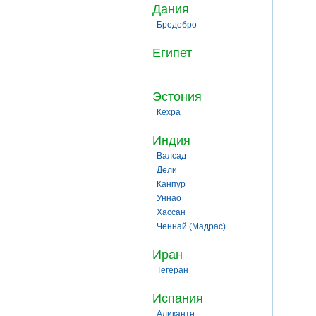
Дания
Бредебро
Египет
Эстония
Кехра
Индия
Валсад
Дели
Канпур
Уннао
Хассан
Ченнай (Мадрас)
Иран
Тегеран
Испания
Аликанте