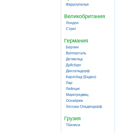
Фарроупилья
Великобритания
Лондон
Стрит
Германия
Берлин
Вупперталь
Детмольд
Дуйсбург
Дюссельдорф
Карлсбад (Баден)
Лар
Лейпциг
Марктредвиц
Оснабрюк
Хессиш-Ольдендорф
Грузия
Тбилиси