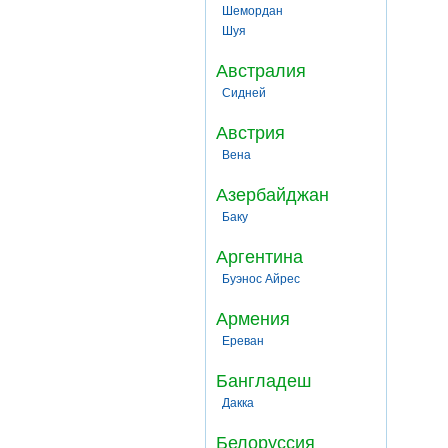
Шемордан
Шуя
Австралия
Сидней
Австрия
Вена
Азербайджан
Баку
Аргентина
Буэнос Айрес
Армения
Ереван
Бангладеш
Дакка
Белоруссия