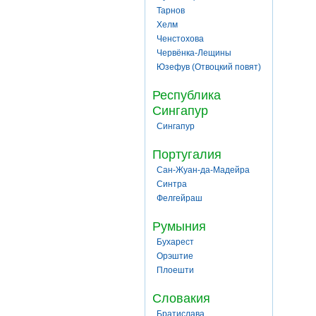
Тарнов
Хелм
Ченстохова
Червёнка-Лещины
Юзефув (Отвоцкий повят)
Республика
Сингапур
Сингапур
Португалия
Сан-Жуан-да-Мадейра
Синтра
Фелгейраш
Румыния
Бухарест
Орэштие
Плоешти
Словакия
Братислава