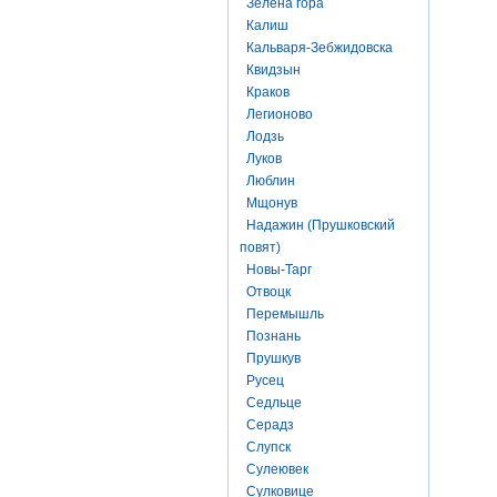
Зелена гора
Калиш
Кальваря-Зебжидовска
Квидзын
Краков
Легионово
Лодзь
Луков
Люблин
Мщонув
Надажин (Прушковский
повят)
Новы-Тарг
Отвоцк
Перемышль
Познань
Прушкув
Русец
Седльце
Серадз
Слупск
Сулеювек
Сулковице