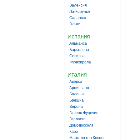
Валенсия
Ла-Корунья
Сарагоса
Эльче
Испания
Альманса
Барселона
Севилья
Фуэнхирола
Италия
Аверса
Арциньяно
Болонья
Брешиа
Верона
Галено Фуцечио
Гарласко
Домодоссола
Карэ
Маркало кон Косоне