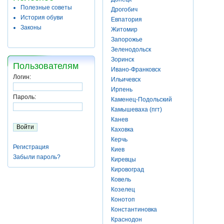
Полезные советы
Дрогобич
История обуви
Евпатория
Законы
Житомир
Запорожье
Зеленодольск
Зоринск
Пользователям
Ивано-Франковск
Логин:
Ильичевск
Ирпень
Пароль:
Каменец-Подольский
Камышеваха (пгт)
Канев
Каховка
Керчь
Регистрация
Киев
Забыли пароль?
Киревцы
Кировоград
Ковель
Козелец
Конотоп
Константиновка
Краснодон