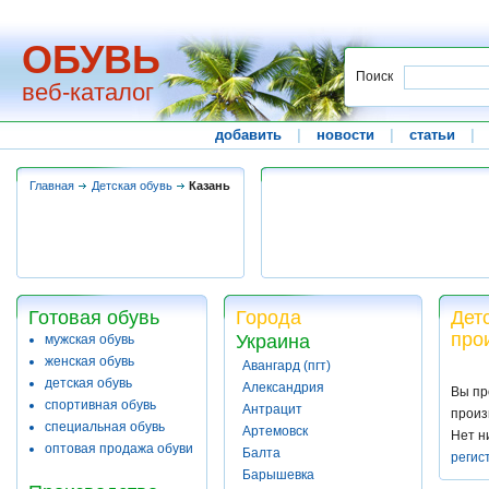
ОБУВЬ
Поиск
веб-каталог
добавить
|
новости
|
статьи
|
Главная
Детская обувь
Казань
Готовая обувь
Города
Дет
про
Украина
мужская обувь
женская обувь
Авангард (пгт)
детская обувь
Александрия
Вы пр
спортивная обувь
Антрацит
произ
специальная обувь
Артемовск
Нет н
оптовая продажа обуви
Балта
регис
Барышевка