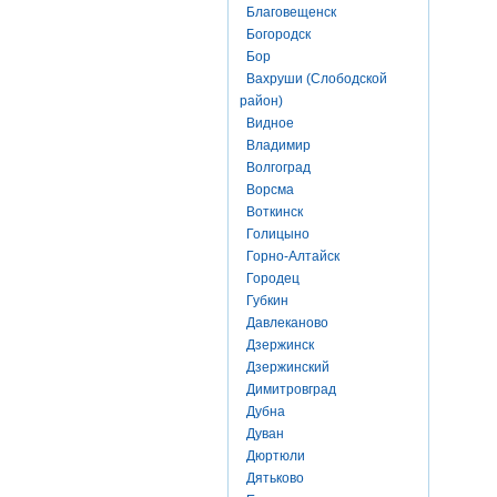
Благовещенск
Богородск
Бор
Вахруши (Слободской
район)
Видное
Владимир
Волгоград
Ворсма
Воткинск
Голицыно
Горно-Алтайск
Городец
Губкин
Давлеканово
Дзержинск
Дзержинский
Димитровград
Дубна
Дуван
Дюртюли
Дятьково