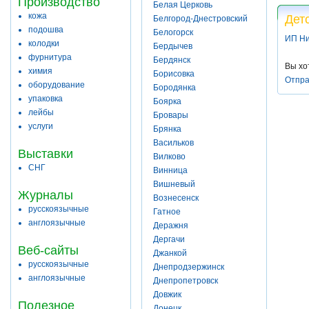
Производство
Белая Церковь
кожа
Дет
Белгород-Днестровский
подошва
Белогорск
ИП Ни
колодки
Бердычев
фурнитура
Бердянск
Вы хо
химия
Борисовка
Отпра
оборудование
Бородянка
упаковка
Боярка
лейбы
Бровары
услуги
Брянка
Васильков
Выставки
Вилково
СНГ
Винница
Вишневый
Журналы
Вознесенск
русскоязычные
Гатное
англоязычные
Деражня
Дергачи
Веб-сайты
Джанкой
русскоязычные
Днепродзержинск
англоязычные
Днепропетровск
Довжик
Полезное
Донецк