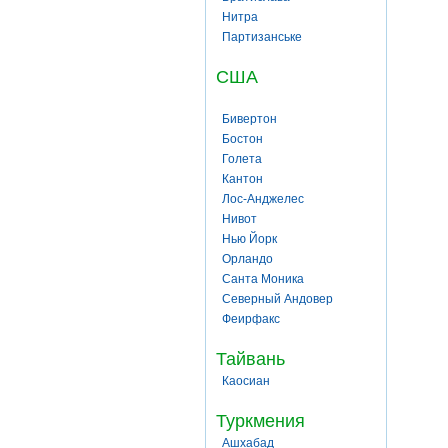
Нитра
Партизанське
США
Бивертон
Бостон
Голета
Кантон
Лос-Анджелес
Нивот
Нью Йорк
Орландо
Санта Моника
Северный Андовер
Феирфакс
Тайвань
Каосиан
Туркмения
Ашхабад