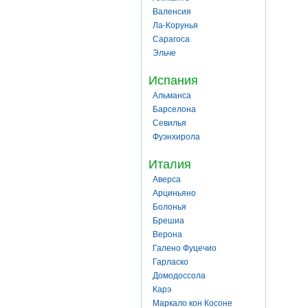
Валенсия
Ла-Корунья
Сарагоса
Эльче
Испания
Альманса
Барселона
Севилья
Фуэнхирола
Италия
Аверса
Арциньяно
Болонья
Брешиа
Верона
Галено Фуцечио
Гарласко
Домодоссола
Карэ
Маркало кон Косоне