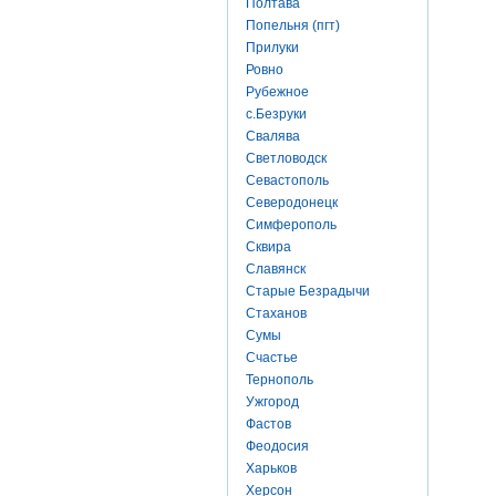
Полтава
Попельня (пгт)
Прилуки
Ровно
Рубежное
с.Безруки
Свалява
Светловодск
Севастополь
Северодонецк
Симферополь
Сквира
Славянск
Старые Безрадычи
Стаханов
Сумы
Счастье
Тернополь
Ужгород
Фастов
Феодосия
Харьков
Херсон