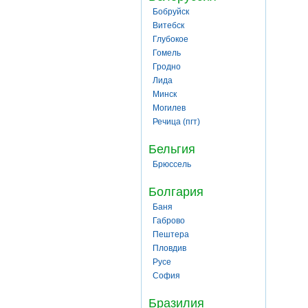
Бобруйск
Витебск
Глубокое
Гомель
Гродно
Лида
Минск
Могилев
Речица (пгт)
Бельгия
Брюссель
Болгария
Баня
Габрово
Пештера
Пловдив
Русе
София
Бразилия