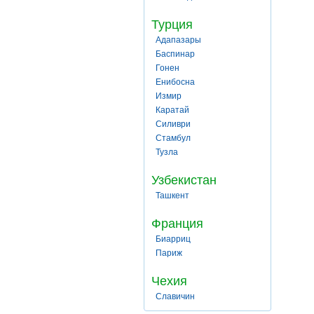
Турция
Адапазары
Баспинар
Гонен
Енибосна
Измир
Каратай
Силиври
Стамбул
Тузла
Узбекистан
Ташкент
Франция
Биарриц
Париж
Чехия
Славичин