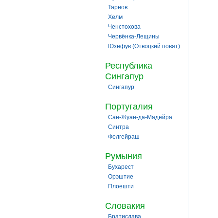
Тарнов
Хелм
Ченстохова
Червёнка-Лещины
Юзефув (Отвоцкий повят)
Республика
Сингапур
Сингапур
Португалия
Сан-Жуан-да-Мадейра
Синтра
Фелгейраш
Румыния
Бухарест
Орэштие
Плоешти
Словакия
Братислава