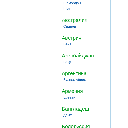
Шемордан
Шуя
Австралия
Сидней
Австрия
Вена
Азербайджан
Баку
Аргентина
Буэнос Айрес
Армения
Ереван
Бангладеш
Дакка
Белоруссия