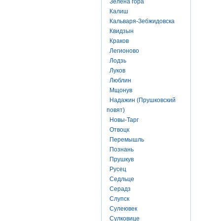
Зелена гора
Калиш
Кальваря-Зебжидовска
Квидзын
Краков
Легионово
Лодзь
Луков
Люблин
Мщонув
Надажин (Прушковский
повят)
Новы-Тарг
Отвоцк
Перемышль
Познань
Прушкув
Русец
Седльце
Серадз
Слупск
Сулеювек
Сулковице