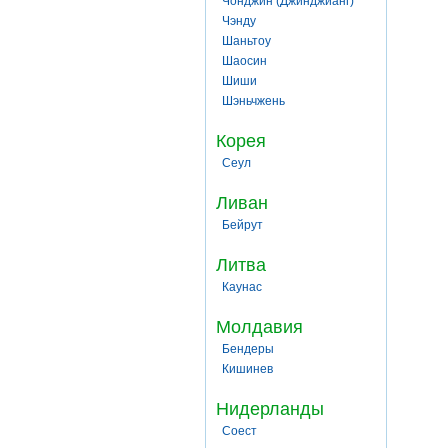
Чонджин (Джинджианг)
Чэнду
Шаньтоу
Шаосин
Шиши
Шэньчжень
Корея
Сеул
Ливан
Бейрут
Литва
Каунас
Молдавия
Бендеры
Кишинев
Нидерланды
Соест