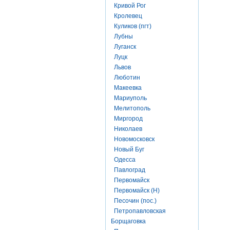
Кривой Рог
Кролевец
Куликов (пгт)
Лубны
Луганск
Луцк
Львов
Люботин
Макеевка
Мариуполь
Мелитополь
Миргород
Николаев
Новомосковск
Новый Буг
Одесса
Павлоград
Первомайск
Первомайск (Н)
Песочин (пос.)
Петропавловская
Борщаговка