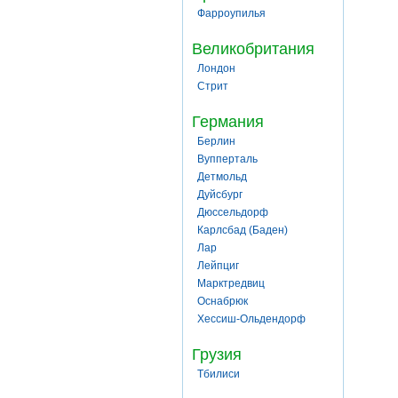
Фарроупилья
Великобритания
Лондон
Стрит
Германия
Берлин
Вупперталь
Детмольд
Дуйсбург
Дюссельдорф
Карлсбад (Баден)
Лар
Лейпциг
Марктредвиц
Оснабрюк
Хессиш-Ольдендорф
Грузия
Тбилиси