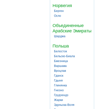
Норвегия
Берген
Осло
Объединенные
Арабские Эмираты
Шарджа
Польша
Белосток
Бельско-Биала
Бжезница
Варшава
Вроцлав
Гданск
Гдыня
Глинянка
Гнезно
Грудзендз
Жарки
Здуньска-Воля