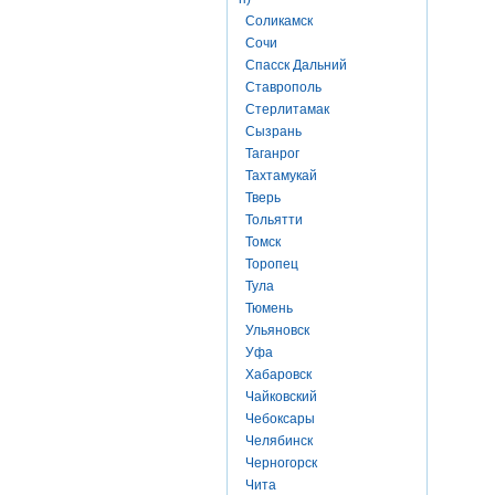
Соликамск
Сочи
Спасск Дальний
Ставрополь
Стерлитамак
Сызрань
Таганрог
Тахтамукай
Тверь
Тольятти
Томск
Торопец
Тула
Тюмень
Ульяновск
Уфа
Хабаровск
Чайковский
Чебоксары
Челябинск
Черногорск
Чита