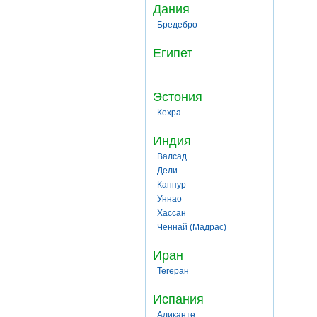
Дания
Бредебро
Египет
Эстония
Кехра
Индия
Валсад
Дели
Канпур
Уннао
Хассан
Ченнай (Мадрас)
Иран
Тегеран
Испания
Аликанте