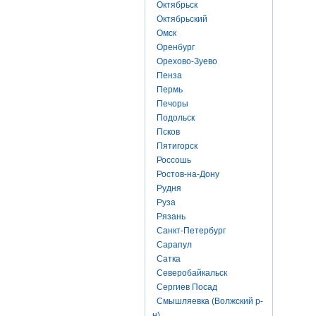
Октябрьск
Октябрьский
Омск
Оренбург
Орехово-Зуево
Пенза
Пермь
Печоры
Подольск
Псков
Пятигорск
Россошь
Ростов-на-Дону
Рудня
Руза
Рязань
Санкт-Петербург
Сарапул
Сатка
Северобайкальск
Сергиев Посад
Смышляевка (Волжский р-
н)