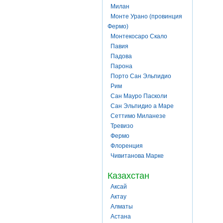
Милан
Монте Урано (провинция
Фермо)
Монтекосаро Скало
Павия
Падова
Парона
Порто Сан Эльпидио
Рим
Сан Мауро Пасколи
Сан Эльпидио а Маре
Сеттимо Миланезе
Тревизо
Фермо
Флоренция
Чивитанова Марке
Казахстан
Аксай
Актау
Алматы
Астана