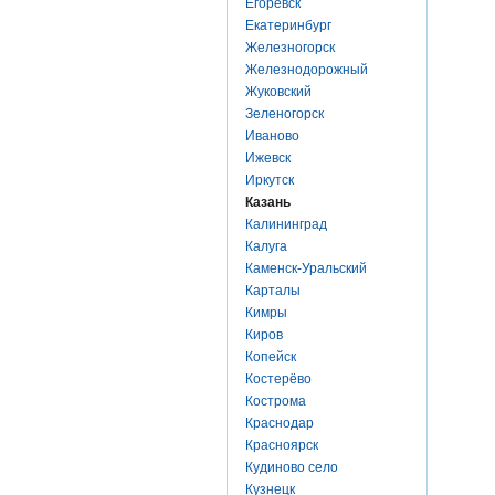
Егоревск
Екатеринбург
Железногорск
Железнодорожный
Жуковский
Зеленогорск
Иваново
Ижевск
Иркутск
Казань
Калининград
Калуга
Каменск-Уральский
Карталы
Кимры
Киров
Копейск
Костерёво
Кострома
Краснодар
Красноярск
Кудиново село
Кузнецк