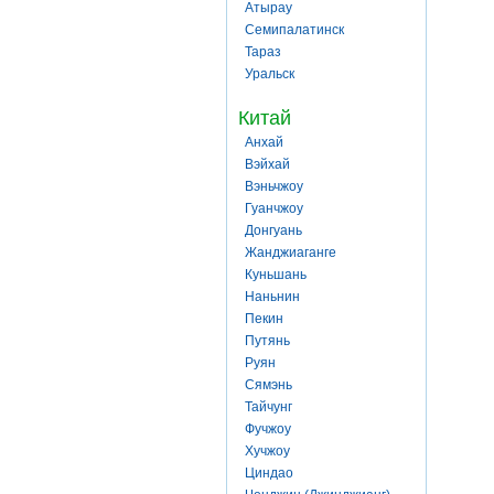
Атырау
Семипалатинск
Тараз
Уральск
Китай
Анхай
Вэйхай
Вэньчжоу
Гуанчжоу
Донгуань
Жанджиаганге
Куньшань
Наньнин
Пекин
Путянь
Руян
Сямэнь
Тайчунг
Фучжоу
Хучжоу
Циндао