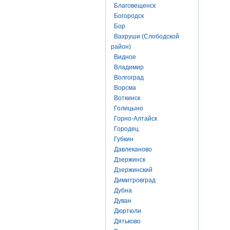
Благовещенск
Богородск
Бор
Вахруши (Слободской
район)
Видное
Владимир
Волгоград
Ворсма
Воткинск
Голицыно
Горно-Алтайск
Городец
Губкин
Давлеканово
Дзержинск
Дзержинский
Димитровград
Дубна
Дуван
Дюртюли
Дятьково