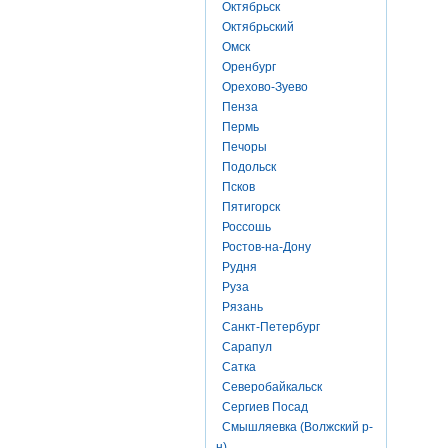
Октябрьск
Октябрьский
Омск
Оренбург
Орехово-Зуево
Пенза
Пермь
Печоры
Подольск
Псков
Пятигорск
Россошь
Ростов-на-Дону
Рудня
Руза
Рязань
Санкт-Петербург
Сарапул
Сатка
Северобайкальск
Сергиев Посад
Смышляевка (Волжский р-
н)