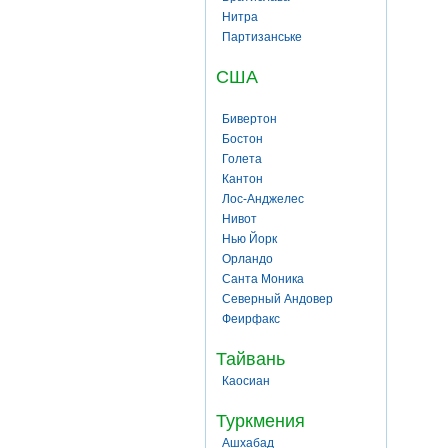
Нитра
Партизанське
США
Бивертон
Бостон
Голета
Кантон
Лос-Анджелес
Нивот
Нью Йорк
Орландо
Санта Моника
Северный Андовер
Феирфакс
Тайвань
Каосиан
Туркмения
Ашхабад