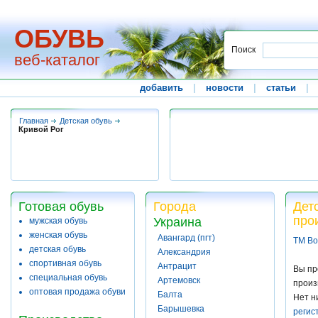
ОБУВЬ
Поиск
веб-каталог
добавить
|
новости
|
статьи
|
Главная
Детская обувь
Кривой Рог
Готовая обувь
Города
Дет
про
Украина
мужская обувь
женская обувь
Авангард (пгт)
ТМ Bo
детская обувь
Александрия
спортивная обувь
Антрацит
Вы пр
специальная обувь
Артемовск
произ
оптовая продажа обуви
Балта
Нет н
Барышевка
регис