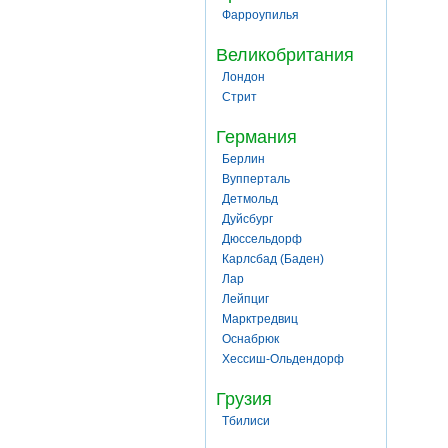
Фарроупилья
Великобритания
Лондон
Стрит
Германия
Берлин
Вупперталь
Детмольд
Дуйсбург
Дюссельдорф
Карлсбад (Баден)
Лар
Лейпциг
Марктредвиц
Оснабрюк
Хессиш-Ольдендорф
Грузия
Тбилиси