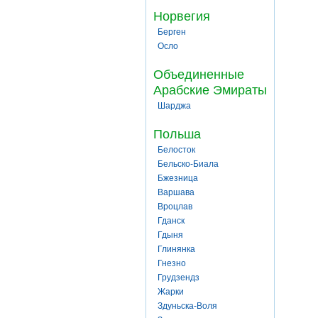
Норвегия
Берген
Осло
Объединенные
Арабские Эмираты
Шарджа
Польша
Белосток
Бельско-Биала
Бжезница
Варшава
Вроцлав
Гданск
Гдыня
Глинянка
Гнезно
Грудзендз
Жарки
Здуньска-Воля