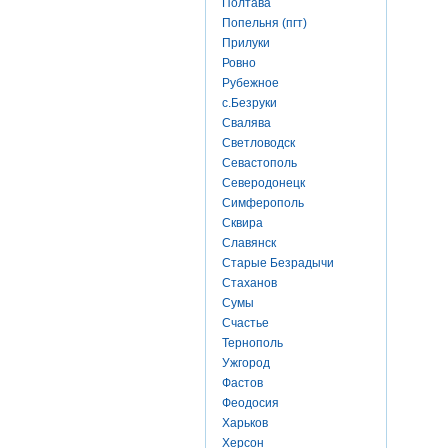
Полтава
Попельня (пгт)
Прилуки
Ровно
Рубежное
с.Безруки
Свалява
Светловодск
Севастополь
Северодонецк
Симферополь
Сквира
Славянск
Старые Безрадычи
Стаханов
Сумы
Счастье
Тернополь
Ужгород
Фастов
Феодосия
Харьков
Херсон