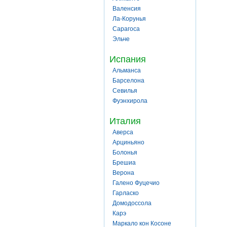
Валенсия
Ла-Корунья
Сарагоса
Эльче
Испания
Альманса
Барселона
Севилья
Фуэнхирола
Италия
Аверса
Арциньяно
Болонья
Брешиа
Верона
Галено Фуцечио
Гарласко
Домодоссола
Карэ
Маркало кон Косоне