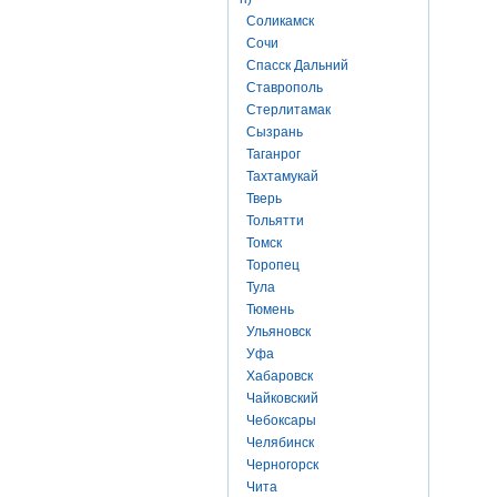
Соликамск
Сочи
Спасск Дальний
Ставрополь
Стерлитамак
Сызрань
Таганрог
Тахтамукай
Тверь
Тольятти
Томск
Торопец
Тула
Тюмень
Ульяновск
Уфа
Хабаровск
Чайковский
Чебоксары
Челябинск
Черногорск
Чита