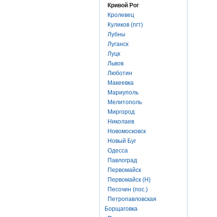
Кривой Рог
Кролевец
Куликов (пгт)
Лубны
Луганск
Луцк
Львов
Люботин
Макеевка
Мариуполь
Мелитополь
Миргород
Николаев
Новомосковск
Новый Буг
Одесса
Павлоград
Первомайск
Первомайск (Н)
Песочин (пос.)
Петропавловская
Борщаговка