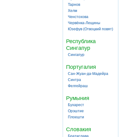
Тарнов
Хелм
Ченстохова
Червёнка-Лещины
Юзефув (Отвоцкий повят)
Республика
Сингапур
Сингапур
Португалия
Сан-Жуан-да-Мадейра
Синтра
Фелгейраш
Румыния
Бухарест
Орэштие
Плоешти
Словакия
Братислава