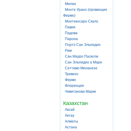
Милан
Монте Урано (провинция
Фермо)
Монтекосаро Скало
Павия
Падова
Парона
Порто Сан Эльпидио
Рим
Сан Мауро Пасколи
Сан Эльпидио а Маре
Сеттимо Миланезе
Тревизо
Фермо
Флоренция
Чивитанова Марке
Казахстан
Аксай
Актау
Алматы
Астана