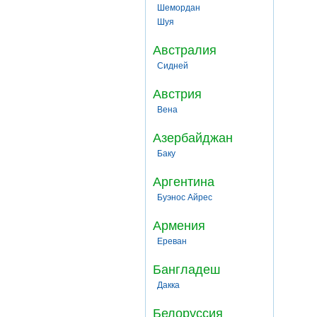
Шемордан
Шуя
Австралия
Сидней
Австрия
Вена
Азербайджан
Баку
Аргентина
Буэнос Айрес
Армения
Ереван
Бангладеш
Дакка
Белоруссия