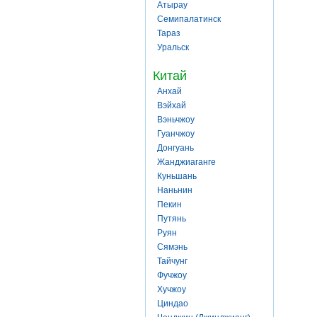
Атырау
Семипалатинск
Тараз
Уральск
Китай
Анхай
Вэйхай
Вэньчжоу
Гуанчжоу
Донгуань
Жанджиаганге
Куньшань
Наньнин
Пекин
Путянь
Руян
Сямэнь
Тайчунг
Фучжоу
Хучжоу
Циндао