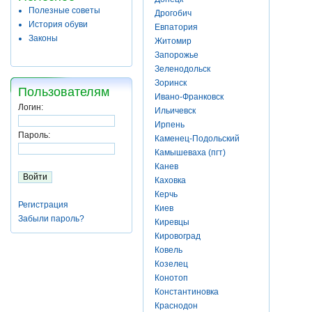
Полезные советы
Дрогобич
История обуви
Евпатория
Законы
Житомир
Запорожье
Зеленодольск
Зоринск
Пользователям
Ивано-Франковск
Логин:
Ильичевск
Ирпень
Пароль:
Каменец-Подольский
Камышеваха (пгт)
Канев
Каховка
Керчь
Регистрация
Киев
Забыли пароль?
Киревцы
Кировоград
Ковель
Козелец
Конотоп
Константиновка
Краснодон