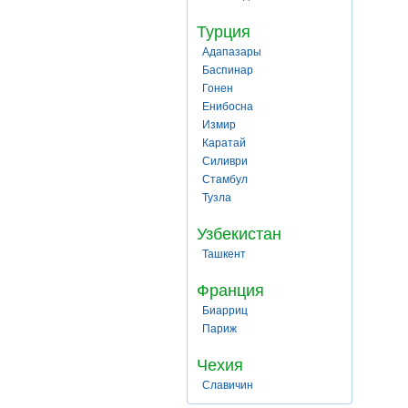
Турция
Адапазары
Баспинар
Гонен
Енибосна
Измир
Каратай
Силиври
Стамбул
Тузла
Узбекистан
Ташкент
Франция
Биарриц
Париж
Чехия
Славичин