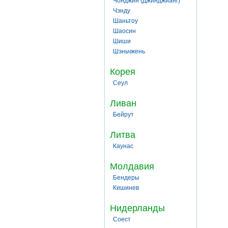
Чонджин (Джинджианг)
Чэнду
Шаньтоу
Шаосин
Шиши
Шэньчжень
Корея
Сеул
Ливан
Бейрут
Литва
Каунас
Молдавия
Бендеры
Кишинев
Нидерланды
Соест