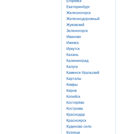
Егоревск
Екатеринбург
Железногорск
Железнодорожный
Жуковский
Зеленогорск
Иваново
Ижевск
Иркутск
Казань
Калининград
Калуга
Каменск-Уральский
Карталы
Кимры
Киров
Копейск
Костерёво
Кострома
Краснодар
Красноярск
Кудиново село
Кузнецк