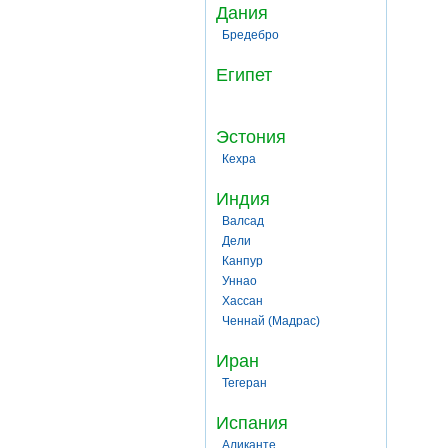
Дания
Бредебро
Египет
Эстония
Кехра
Индия
Валсад
Дели
Канпур
Уннао
Хассан
Ченнай (Мадрас)
Иран
Тегеран
Испания
Аликанте