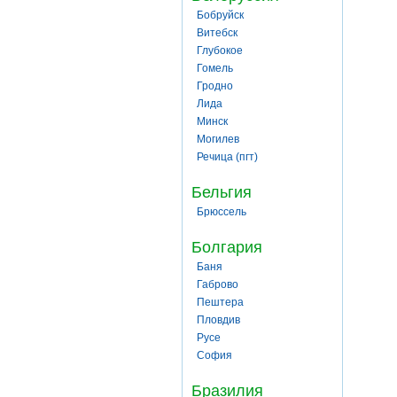
Бобруйск
Витебск
Глубокое
Гомель
Гродно
Лида
Минск
Могилев
Речица (пгт)
Бельгия
Брюссель
Болгария
Баня
Габрово
Пештера
Пловдив
Русе
София
Бразилия