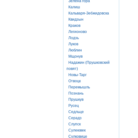
Зелена гора
Калиш
Кальваря-Зебжидовска
Квидзын
Краков
Легионово
Лодзь
Луков
Люблин
Мщонув
Надажин (Прушковский
повят)
Новы-Тарг
Отвоцк
Перемышль
Познань
Прушкув
Русец
Седльце
Серадз
Слупск
Сулеювек
Сулковице